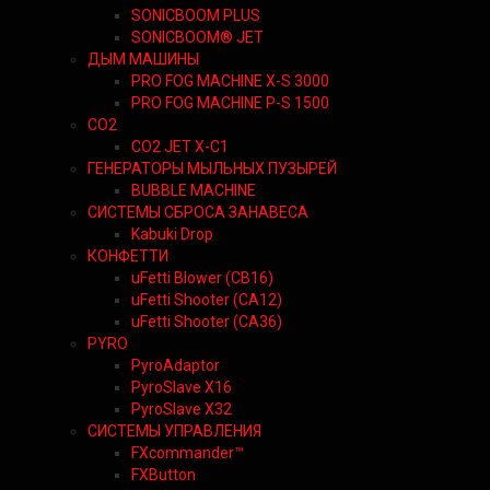
SONICBOOM PLUS
SONICBOOM® JET
ДЫМ МАШИНЫ
PRO FOG MACHINE X-S 3000
PRO FOG MACHINE P-S 1500
CO2
CO2 JET X-C1
ГЕНЕРАТОРЫ МЫЛЬНЫХ ПУЗЫРЕЙ
BUBBLE MACHINE
СИСТЕМЫ СБРОСА ЗАНАВЕСА
Kabuki Drop
КОНФЕТТИ
uFetti Blower (CB16)
uFetti Shooter (CA12)
uFetti Shooter (CA36)
PYRO
PyroAdaptor
PyroSlave X16
PyroSlave X32
СИСТЕМЫ УПРАВЛЕНИЯ
FXcommander™
FXButton