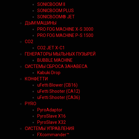
SONICBOOM II
SONICBOOM PLUS
SONICBOOM® JET
ДЫМ МАШИНЫ
PRO FOG MACHINE X-S 3000
PRO FOG MACHINE P-S 1500
CO2
CO2 JET X-C1
ГЕНЕРАТОРЫ МЫЛЬНЫХ ПУЗЫРЕЙ
BUBBLE MACHINE
СИСТЕМЫ СБРОСА ЗАНАВЕСА
Kabuki Drop
КОНФЕТТИ
uFetti Blower (CB16)
uFetti Shooter (CA12)
uFetti Shooter (CA36)
PYRO
PyroAdaptor
PyroSlave X16
PyroSlave X32
СИСТЕМЫ УПРАВЛЕНИЯ
FXcommander™