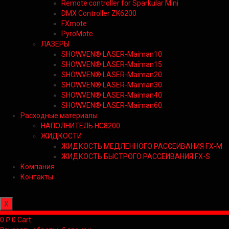
Remote controller for Sparkular Mini
DMX Controller ZK6200
FXmote
PyroMote
ЛАЗЕРЫ
SHOWVEN® LASER-Maiman10
SHOWVEN® LASER-Maiman15
SHOWVEN® LASER-Maiman20
SHOWVEN® LASER-Maiman30
SHOWVEN® LASER-Maiman40
SHOWVEN® LASER-Maiman60
Расходные материалы
НАПОЛНИТЕЛЬ HC8200
ЖИДКОСТИ
ЖИДКОСТЬ МЕДЛЕННОГО РАССЕИВАНИЯ FX-M
ЖИДКОСТЬ БЫСТРОГО РАССЕИВАНИЯ FX-S
Компания
Контакты
X
0
₽
0
Cart