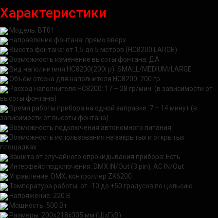
Характеристики
Модель: BT01
Направление фонтана: прямо вверх
Высота фонтана: от 1,5 до 5 метров (HC8200 LARGE)
Возможность изменение высоты фонтана: ДА
Вид наполнителя HC8200(200гр): SMALL/MEDIUM/LARGE
Объём отсека для наполнителя HC8200: 200 гр
Расход наполнителя HC8200: 17 – 28 гр/мин. (в зависимости от
высоты фонтана)
Время работы прибора на одной заправке: 7 – 14 минут (в
зависимости от высоты фонтана)
Возможность подключения автономного питания
Возможность использования на закрытых и открытых
площадках
Защита от случайного опрокидывания прибора: Есть
Интерфейс подключения: DMX IN/Out (3 pin), AC IN/Out
Управление: DMX, контроллер ZK6200
Температура работы: от -10 до +50 градусов по цельсию
Напряжение: 220 В
Мощность: 500 Вт
Размеры: 200х218х305 мм (ШхГхВ)