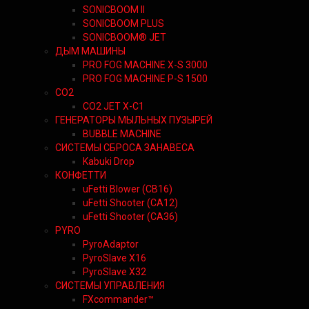
SONICBOOM II
SONICBOOM PLUS
SONICBOOM® JET
ДЫМ МАШИНЫ
PRO FOG MACHINE X-S 3000
PRO FOG MACHINE P-S 1500
CO2
CO2 JET X-C1
ГЕНЕРАТОРЫ МЫЛЬНЫХ ПУЗЫРЕЙ
BUBBLE MACHINE
СИСТЕМЫ СБРОСА ЗАНАВЕСА
Kabuki Drop
КОНФЕТТИ
uFetti Blower (CB16)
uFetti Shooter (CA12)
uFetti Shooter (CA36)
PYRO
PyroAdaptor
PyroSlave X16
PyroSlave X32
СИСТЕМЫ УПРАВЛЕНИЯ
FXcommander™