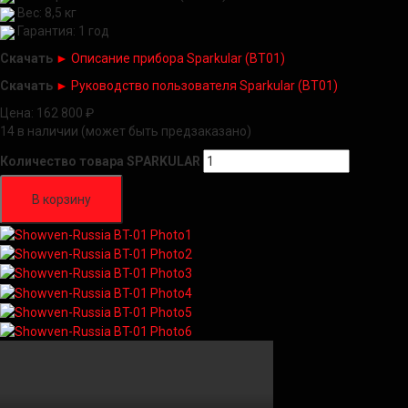
Вес: 8,5 кг
Гарантия: 1 год
Скачать
►
Описание прибора Sparkular (BT01)
Скачать
►
Руководство пользователя Sparkular (BT01)
Цена:
162 800
₽
14 в наличии (может быть предзаказано)
Количество товара SPARKULAR
В корзину