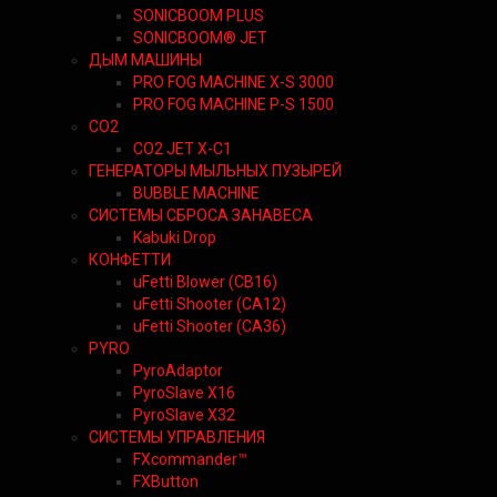
SONICBOOM PLUS
SONICBOOM® JET
ДЫМ МАШИНЫ
PRO FOG MACHINE X-S 3000
PRO FOG MACHINE P-S 1500
CO2
CO2 JET X-C1
ГЕНЕРАТОРЫ МЫЛЬНЫХ ПУЗЫРЕЙ
BUBBLE MACHINE
СИСТЕМЫ СБРОСА ЗАНАВЕСА
Kabuki Drop
КОНФЕТТИ
uFetti Blower (CB16)
uFetti Shooter (CA12)
uFetti Shooter (CA36)
PYRO
PyroAdaptor
PyroSlave X16
PyroSlave X32
СИСТЕМЫ УПРАВЛЕНИЯ
FXcommander™
FXButton