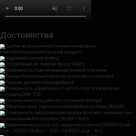
Достоинства
Сделан из высококачественных и надёжных
комплектующих
(качественный продукт)
Надёжный цепной привод
Потребление эл. энергии (всего 500Вт)
Возможность подключения автономного питания
Пожаробезопасный корпус из огнестойкого пластика
Наличие датчика опрокидывания
Возможность управления от любого пульта управления
стандарта DMX- 512
Система контроля рабочего состояния прибора
Обратная связь (при использовании Контроллера ZK6200)
Возможность синхронизации запуска фонтана с музыкой (при
использовании Контроллера ZK6200 + Soft)
Изменение высоты за счёт марки наполнителя (HC8200 Small –
2,5m / HC8200 Medium – 3,5m / HC8200 Large – 5m)