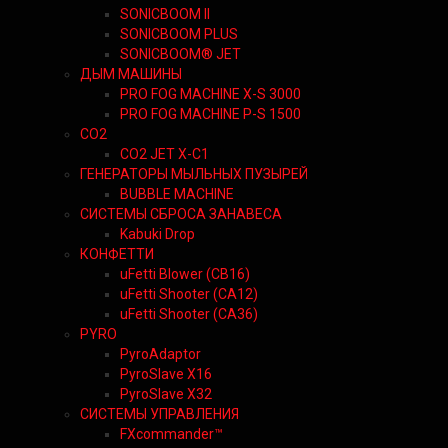
SONICBOOM II
SONICBOOM PLUS
SONICBOOM® JET
ДЫМ МАШИНЫ
PRO FOG MACHINE X-S 3000
PRO FOG MACHINE P-S 1500
CO2
CO2 JET X-C1
ГЕНЕРАТОРЫ МЫЛЬНЫХ ПУЗЫРЕЙ
BUBBLE MACHINE
СИСТЕМЫ СБРОСА ЗАНАВЕСА
Kabuki Drop
КОНФЕТТИ
uFetti Blower (CB16)
uFetti Shooter (CA12)
uFetti Shooter (CA36)
PYRO
PyroAdaptor
PyroSlave X16
PyroSlave X32
СИСТЕМЫ УПРАВЛЕНИЯ
FXcommander™