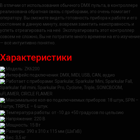
В отличии от использования обычного DMX пульта, в контроллере
реализована обратная связь с приборами, это очень помогает
оператору. Вы сможете видеть готовность прибора к работе и его
состояние в данную минуту, вовремя заметить неисправность и
успеть отреагировать на неё. Эксплуатировать этот контроллер
совсем не сложно, Вы не потратите много времени на его изучение
— всё интуитивно понятно.
Характеристики
Модель: ZK6200
Интерфейс подключения: DMX, MIDI, USB, CAN, аудио
Работает с приборами:
Sparkular, Sparkular Mini, Sparkular Fall,
Sparkular fall mini, Sparkular Pro, Cyclone, Triple, SONICBOOM,
uFLAMER, CIRCLE FLAMER
Максимальное кол-во подключаемых приборов: 18 штук, SPIN –
9 штук, TRIPLE – 6 штук.
Температура работы: от -10 до +50 градусов по цельсию
Напряжение: 220 В
Мощность: 15 Вт
Размеры: 390 х 310 х 115 мм (ШхГхВ)
Вес: 3,5 кг