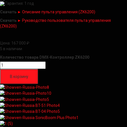
Гарантия: 1 год
Скачать
►
Описание пульта управления (ZK6200)
Скачать
►
Руководство пользователя пульта управления
(ZK6200)
Цена:
167 000
₽
5 в наличии
Количество товара DMX-Контроллер ZK6200
В корзину