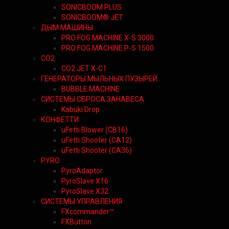
SONICBOOM PLUS
SONICBOOM® JET
ДЫМ МАШИНЫ
PRO FOG MACHINE X-S 3000
PRO FOG MACHINE P-S 1500
CO2
CO2 JET X-C1
ГЕНЕРАТОРЫ МЫЛЬНЫХ ПУЗЫРЕЙ
BUBBLE MACHINE
СИСТЕМЫ СБРОСА ЗАНАВЕСА
Kabuki Drop
КОНФЕТТИ
uFetti Blower (CB16)
uFetti Shooter (CA12)
uFetti Shooter (CA36)
PYRO
PyroAdaptor
PyroSlave X16
PyroSlave X32
СИСТЕМЫ УПРАВЛЕНИЯ
FXcommander™
FXButton