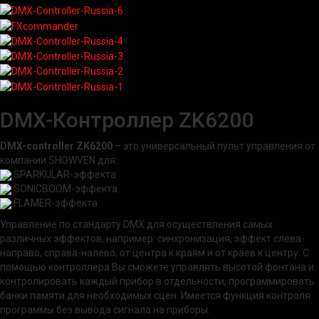
DMX-Контроллер ZK6200
DMX-controller ZK6200
– это универсальный пульт управления от
компании SHOWVEN для:
SPARKULAR-эффекта
SONICBOOM-эффекта
FLAMER-эффекта
Управление по стандарту DMX для осуществления самых
различных эффектов, например: синхронизация, эффект слева-
направо, справа-налево, от центра к краям и от краев к центру. С
помощью контроллера Вы сможете управлять высотой фонтана и
контролировать каждый прибор в отдельности, программировать
банки памяти для необходимых сцен. Имеется функция контроля
программы без вывода сигнала на приборы.