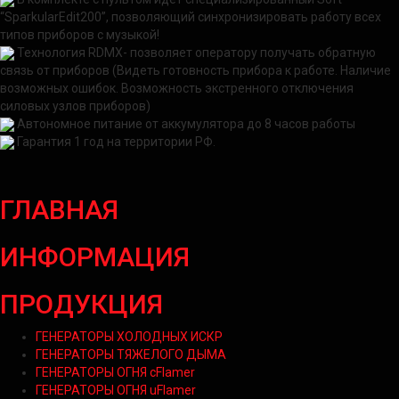
“SparkularEdit200”, позволяющий синхронизировать работу всех
типов приборов с музыкой!
Технология RDMX- позволяет оператору получать обратную
связь от приборов (Видеть готовность прибора к работе. Наличие
возможных ошибок. Возможность экстренного отключения
силовых узлов приборов)
Автономное питание от аккумулятора до 8 часов работы
Гарантия 1 год на территории РФ.
ГЛАВНАЯ
ИНФОРМАЦИЯ
ПРОДУКЦИЯ
ГЕНЕРАТОРЫ ХОЛОДНЫХ ИСКР
ГЕНЕРАТОРЫ ТЯЖЕЛОГО ДЫМА
ГЕНЕРАТОРЫ ОГНЯ cFlamer
ГЕНЕРАТОРЫ ОГНЯ uFlamer