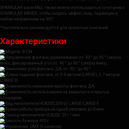
SPARKULAR waverFALL также можно использовать в сочетании с
SPARKULAR WAVER, чтобы создать эффект искр, падающих в
любом направлении на 360°.
*Настоятельно рекомендуется для прокатных компаний.
Характеристики
Модель: BT34
Направление фонтана:
размахивание от -90 ° до 90 ° (сверху
вниз); фиксированный угол от -90 ° до 90 °
(сверху вниз).
Изменение угла фонтана: ДА, от -90 ° до 90 °
Длина падения фонтана: от 3-4 метров (LARGE
), 5-7 метров
(LARGE II).
Возможность изменение высоты фонтана: ДА
Возможность использования на закрытых и открытых
площадках
Вид наполнителя HC8200(200гр): LARGE/LARGE II
Время работы прибора на одной заправке до 8 мин
Расход наполнителя HC8200: 25 г / мин
Емкость бункера: 400 г
Управление: DMX (6 каналов)