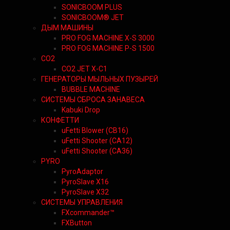
SONICBOOM PLUS
SONICBOOM® JET
ДЫМ МАШИНЫ
PRO FOG MACHINE X-S 3000
PRO FOG MACHINE P-S 1500
CO2
CO2 JET X-C1
ГЕНЕРАТОРЫ МЫЛЬНЫХ ПУЗЫРЕЙ
BUBBLE MACHINE
СИСТЕМЫ СБРОСА ЗАНАВЕСА
Kabuki Drop
КОНФЕТТИ
uFetti Blower (CB16)
uFetti Shooter (CA12)
uFetti Shooter (CA36)
PYRO
PyroAdaptor
PyroSlave X16
PyroSlave X32
СИСТЕМЫ УПРАВЛЕНИЯ
FXcommander™
FXButton