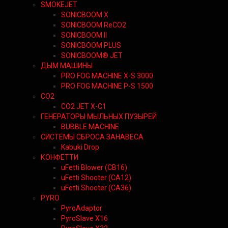
SMOKEJET
SONICBOOM X
SONICBOOM ReCO2
SONICBOOM II
SONICBOOM PLUS
SONICBOOM® JET
ДЫМ МАШИНЫ
PRO FOG MACHINE X-S 3000
PRO FOG MACHINE P-S 1500
CO2
CO2 JET X-C1
ГЕНЕРАТОРЫ МЫЛЬНЫХ ПУЗЫРЕЙ
BUBBLE MACHINE
СИСТЕМЫ СБРОСА ЗАНАВЕСА
Kabuki Drop
КОНФЕТТИ
uFetti Blower (CB16)
uFetti Shooter (CA12)
uFetti Shooter (CA36)
PYRO
PyroAdaptor
PyroSlave X16