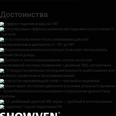
Достоинства
Эффект падения искры на 180°
Регулируемые эффекты размаха при падении на расстоянии 3–
7 метров.
Угол стрельбы может быть размахивающим или
фиксированным в диапазоне от -90° до 90°.
Водонепроницаемая конструкция позволяет использовать
устройство в дождь.
Быстрое и точное размахивание соплом на основе
эксклюзивной системы управления с двойным ПИД-алгоритмом.
72 предустановленных последовательности срабатывания для
удобного управления и программирования.
Корпус из нержавеющей стали — прочный и надёжный.
Мониторинг состояния двигателя в режиме реального времени
— более безопасное использование и упрощённая диагностика
проблем.
3,2-дюймовый цветной ЖК-экран — удобный в использовании.
Гарантия 1 год на территории РФ.