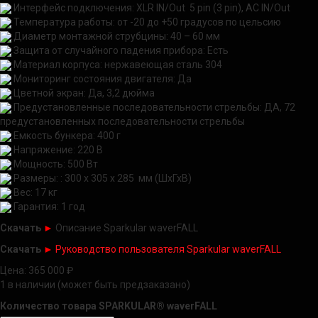
Интерфейс подключения: XLR IN/Out 5 pin (3 pin), AC IN/Out
Температура работы: от -20 до +50 градусов по цельсию
Диаметр монтажной струбцины: 40 – 60 мм
Защита от случайного падения прибора: Есть
Материал корпуса: нержавеющая сталь 304
Мониторинг состояния двигателя: Да
Цветной экран: Да, 3,2 дюйма
Предустановленные последовательности стрельбы: ДА, 72
предустановленных последовательности стрельбы
Емкость бункера: 400 г
Напряжение: 220 В
Мощность: 500 Вт
Размеры:
: 300 x 305 x 285
мм (ШхГхВ)
Вес: 17 кг
Гарантия: 1 год
Скачать
►
Описание Sparkular waverFALL
Скачать
►
Руководство пользователя Sparkular waverFALL
Цена:
365 000
₽
1 в наличии (может быть предзаказано)
Количество товара SPARKULAR® waverFALL