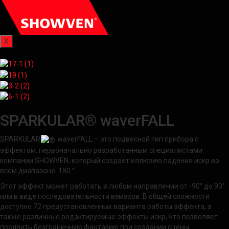
X
SPARKULAR® waverFALL
SPARKULAR
waverFALL – это подвесной тип прибора с
эффектом, первоначально разработанным специалистами
компании SHOWVEN, который создаёт иллюзию падения искр во
всём диапазоне 180 °.
Этот эффект может работать в любом направлении от -90° до 90°
или в виде последовательности взмахов. В общей сложности
доступно 72 предустановленных варианта работы эффекта, а
также различные редактируемые эффекты искр, что позволяет
проявить безграничную фантазию при создании сцены.