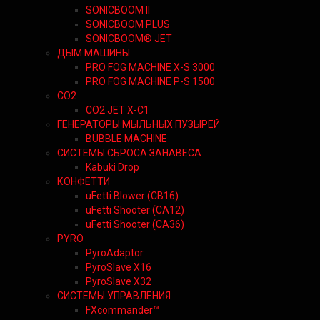
SONICBOOM II
SONICBOOM PLUS
SONICBOOM® JET
ДЫМ МАШИНЫ
PRO FOG MACHINE X-S 3000
PRO FOG MACHINE P-S 1500
CO2
CO2 JET X-C1
ГЕНЕРАТОРЫ МЫЛЬНЫХ ПУЗЫРЕЙ
BUBBLE MACHINE
СИСТЕМЫ СБРОСА ЗАНАВЕСА
Kabuki Drop
КОНФЕТТИ
uFetti Blower (CB16)
uFetti Shooter (CA12)
uFetti Shooter (CA36)
PYRO
PyroAdaptor
PyroSlave X16
PyroSlave X32
СИСТЕМЫ УПРАВЛЕНИЯ
FXcommander™