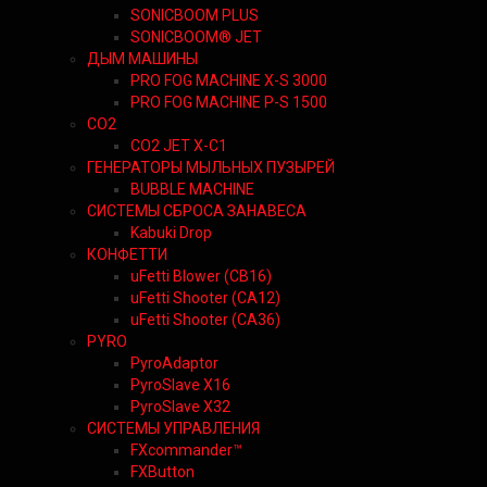
SONICBOOM PLUS
SONICBOOM® JET
ДЫМ МАШИНЫ
PRO FOG MACHINE X-S 3000
PRO FOG MACHINE P-S 1500
CO2
CO2 JET X-C1
ГЕНЕРАТОРЫ МЫЛЬНЫХ ПУЗЫРЕЙ
BUBBLE MACHINE
СИСТЕМЫ СБРОСА ЗАНАВЕСА
Kabuki Drop
КОНФЕТТИ
uFetti Blower (CB16)
uFetti Shooter (CA12)
uFetti Shooter (CA36)
PYRO
PyroAdaptor
PyroSlave X16
PyroSlave X32
СИСТЕМЫ УПРАВЛЕНИЯ
FXcommander™
FXButton